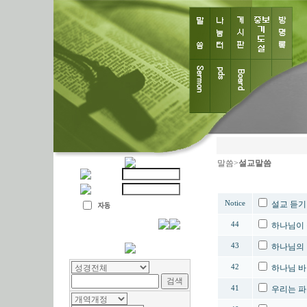
말씀>
설교말씀
번호
Notice
설교 듣기
44
하나님이 
43
하나님의 
42
하나님 
41
우리는 