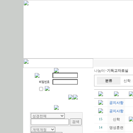
나눔터>
기독교자료실
분류
신학
|
공지사항
공지사항
신학
15
영성훈련
14