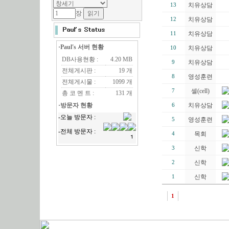
치유상담
13
장
치유상담
12
치유상담
11
·Paul's 서버 현황
치유상담
10
DB사용현황 :
4.20 MB
치유상담
9
전체게시판 :
19 개
영성훈련
8
전체게시물 :
1099 개
셀(cell)
7
총 코 멘 트 :
131 개
·방문자 현황
치유상담
6
영성훈련
5
목회
4
신학
3
신학
2
신학
1
1