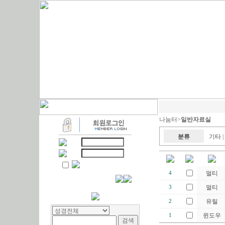
나눔터>
일반자료실
분류
기타
|
멀티
4
멀티
3
유틸
2
윈도우
1