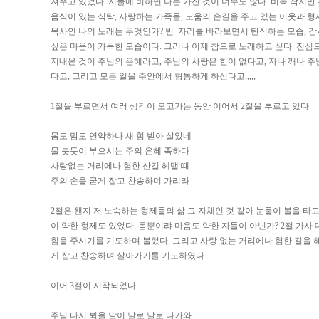
져주고 있었다. 저들에 비하면 나는 가진 것이 너무도 많다. 비록 작지만
음식이 있는 식탁, 사랑하는 가족들, 도움의 손길을 주고 있는 이웃과 형제자
목사인 나의 노래는 무엇인가? 빈 자리를 바라보면서 탄식하는 모습, 
싶은 마음이 가득한 모습이다. 그러나 이제 참으로 노래하고 싶다. 진심
지내온 것이 주님의 은혜라고, 주님의 사랑은 한이 없다고, 자나 깨나 주
다고, 그리고 모든 일을 주안에서 형통하게 하신다고,,,,,
1절을 부르면서 여러 생각이 오고가는 동안 이어서 2절을 부르고 있다.
몸도 맘도 연약하나 새 힘 받아 살았네
물 붓듯이 부으시는 주의 은혜 족하다
사랑없는 거리에나 험한 산길 헤맬 때
주의 손을 굳게 잡고 찬송하며 가리라
2절은 왠지 저 노숙하는 형제들의 삶 그 자체인 것 같아 눈물이 볼을 타고
이 약한 형제도 있었다. 몸뿐이랴 마음도 약한 자들이 아닌가? 2절 가사
힘을 주시기를 기도하며 불렀다. 그리고 사랑 없는 거리에나 험한 길을 
게 잡고 찬송하며 살아가기를 기도하였다.
이어 3절이 시작되었다.
주님 다시 뵈올 날이 날로 날로 다가와