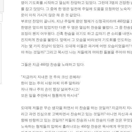
명이 기도회를 시작하고 열심히 찬양하고 있었다. 그런데 3명의 건장한
를 잡고 앉았다. 그 중에 한 명은 일전에 주일에 도움을 요청하던 노숙자
운이 아직 가시지 않은 채 온 것 같았다.
부르던 찬양이 끝나자, 지난 주일에 왔던 형제가 신청곡이라며 460장을
한명은 엎드려 있었지만 다른 두 명은 열심히 찬송을 불렀다. 그 중 찬
표정이 왠지 어두웠다. 간혹 한숨을 쉬기도 하고 갑자기 큰 소리를 내면
진지하게 찬송을 불렀다. 앞에서 그 모습을 바라보며 기도회를 인도하는
가는 몇 가지 잔상이 있었다. 도대체 이들은 과거에 어떤 모습이었을까? 
야 하는 것일까? 그리고 목사인 나는 저들에게 어떠한 돌봄을 주어야 하
그들은 지금 460장 찬송을 노래하고 있다.
"지금까지 지내온 것 주의 크신 은혜라/
한이 없는 주의 사랑 어찌 이루 말하랴/
자나 깨나 주의 손이 항상 살펴주시고/
모든 일을 주안에서 형통하게 하시네"
도대체 저들은 무슨 생각을 하면서 이 찬송을 하는 것일까? 지금까지 지
라고 과연 진심으로 고백하면서 찬송하고 있는 것일까? 아니면 자신과 
향해 반항하고 있는 것일까? 저들의 찬송과 나의 찬송이 다른 것은 무엇
노숙하는 형제들의 입에서 흘러나오는 460장 찬송은 목사에게 무엇인가