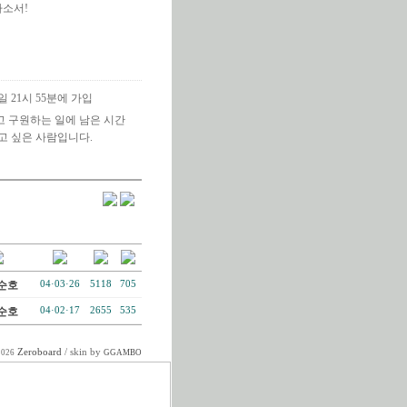
하소서!
4일 21시 55분에 가입
 구원하는 일에 남은 시간
고 싶은 사람입니다.
순호
04·03·26
5118
705
순호
04·02·17
2655
535
Zeroboard
/ skin by
2026
GGAMBO