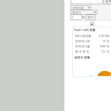
장
·Paul's 서버 현황
DB사용현황 :
4.20 MB
전체게시판 :
19 개
전체게시물 :
1099 개
총 코 멘 트 :
131 개
·방문자 현황