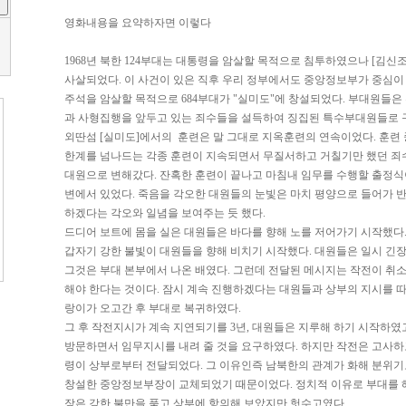
영화내용을 요약하자면 이렇다
1968년 북한 124부대는 대통령을 암살할 목적으로 침투하였으나 [김신
사살되었다. 이 사건이 있은 직후 우리 정부에서도 중앙정보부가 중심이
주석을 암살할 목적으로 684부대가 "실미도"에 창설되었다. 부대원들은
과 사형집행을 앞두고 있는 죄수들을 설득하여 징집된 특수부대원들로 
외딴섬 [실미도]에서의 훈련은 말 그대로 지옥훈련의 연속이었다. 훈련 
한계를 넘나드는 각종 훈련이 지속되면서 무질서하고 거칠기만 했던 죄
대원으로 변해갔다. 잔혹한 훈련이 끝나고 마침내 임무를 수행할 출정식
변에서 있었다. 죽음을 각오한 대원들의 눈빛은 마치 평양으로 들어가 
하겠다는 각오와 일념을 보여주는 듯 했다.
드디어 보트에 몸을 실은 대원들은 바다를 향해 노를 저어가기 시작했다.
갑자기 강한 불빛이 대원들을 향해 비치기 시작했다. 대원들은 일시 긴장
그것은 부대 본부에서 나온 배였다. 그런데 전달된 메시지는 작전이 취
해야 한다는 것이다. 잠시 계속 진행하겠다는 대원들과 상부의 지시를 
랑이가 오고간 후 부대로 복귀하였다.
그 후 작전지시가 계속 지연되기를 3년, 대원들은 지루해 하기 시작하였
방문하면서 임무지시를 내려 줄 것을 요구하였다. 하지만 작전은 고사하
령이 상부로부터 전달되었다. 그 이유인즉 남북한의 관계가 화해 분위기
창설한 중앙정보부장이 교체되었기 때문이었다. 정치적 이유로 부대를 
장은 강한 불만을 품고 상부에 항의해 보았지만 헛수고였다.