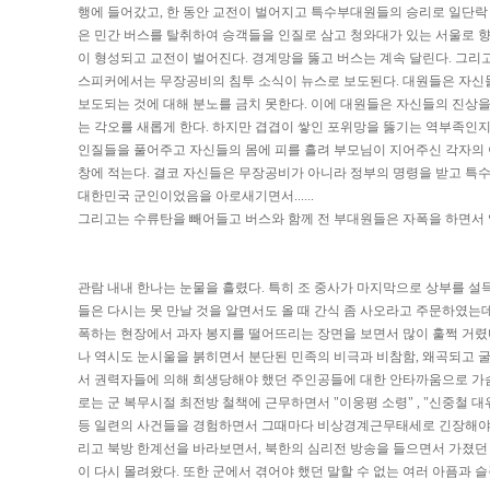
행에 들어갔고, 한 동안 교전이 벌어지고 특수부대원들의 승리로 일단락 
은 민간 버스를 탈취하여 승객들을 인질로 삼고 청와대가 있는 서울로 향
이 형성되고 교전이 벌어진다. 경계망을 뚫고 버스는 계속 달린다. 그리
스피커에서는 무장공비의 침투 소식이 뉴스로 보도된다. 대원들은 자신
보도되는 것에 대해 분노를 금치 못한다. 이에 대원들은 자신들의 진상
는 각오를 새롭게 한다. 하지만 겹겹이 쌓인 포위망을 뚫기는 역부족인
인질들을 풀어주고 자신들의 몸에 피를 흘려 부모님이 지어주신 각자의 
창에 적는다. 결코 자신들은 무장공비가 아니라 정부의 명령을 받고 특
대한민국 군인이었음을 아로새기면서......
그리고는 수류탄을 빼어들고 버스와 함께 전 부대원들은 자폭을 하면서 
관람 내내 한나는 눈물을 흘렸다. 특히 조 중사가 마지막으로 상부를 설
들은 다시는 못 만날 것을 알면서도 올 때 간식 좀 사오라고 주문하였는데
폭하는 현장에서 과자 봉지를 떨어뜨리는 장면을 보면서 많이 훌쩍 거렸
나 역시도 눈시울을 붉히면서 분단된 민족의 비극과 비참함, 왜곡되고 
서 권력자들에 의해 희생당해야 했던 주인공들에 대한 안타까움으로 가슴
로는 군 복무시절 최전방 철책에 근무하면서 "이웅평 소령" , "신중철 대
등 일련의 사건들을 경험하면서 그때마다 비상경계근무태세로 긴장해야 
리고 북방 한계선을 바라보면서, 북한의 심리전 방송을 들으면서 가졌던
이 다시 몰려왔다. 또한 군에서 겪어야 했던 말할 수 없는 여러 아픔과 슬