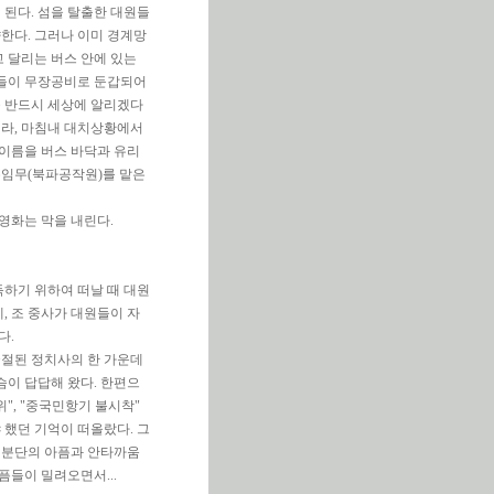
된다. 섬을 탈출한 대원들
한다. 그러나 이미 경계망
고 달리는 버스 안에 있는
들이 무장공비로 둔갑되어
을 반드시 세상에 알리겠다
지라, 마침내 대치상황에서
이름을 버스 바닥과 유리
수임무(북파공작원)를 맡은
영화는 막을 내린다.
득하기 위하여 떠날 때 대원
, 조 중사가 대원들이 자
다.
굴절된 정치사의 한 가운데
이 답답해 왔다. 한편으
위", "중국민항기 불시착"
했던 기억이 떠올랐다. 그
 분단의 아픔과 안타까움
픔들이 밀려오면서...