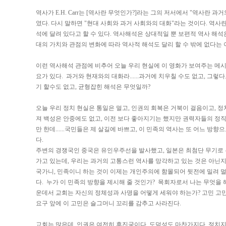
역사가 E.H. Carr는 [역사란 무엇인가?]라는 그의 저서에서 "역사란 과
였다. 다시 말하면 "현대 사회와 과거 사회와의 대화"라는 것이다. 역사
석에 달려 있다고 할 수 있다. 역사해석은 상대적일 뿐 보편적 역사 해석
대의 가치와 관점의 변화에 따라 역사적 해석도 달리 할 수 밖에 없다는 
이런 역사해석 관점에 비추어 오늘 우리 현실에 이 영화가 보여주는 메
요가 있다. 과거와 현재와의 대화라......과거에 치우칠 수도 없고, 그
기 할수도 없고, 균형잡힌 해석은 무엇일까?
오늘 우리 정치 현실은 통일은 멀고, 인권의 회복은 거북이 걸음이고, 
져 백성은 안중에도 없고, 이전 보다 좋아지기는 했지만 권력자들의 정
만 한데......국민들은 제 살길에 바쁘고, 이 민족의 역사는 또 어느 방
다.
주변의 경쟁국인 중국은 유인우주선을 발사했고, 일본은 최첨단 무기로
가고 있는데, 우리는 과거의 고통스런 역사를 망각하고 있는 것은 아닌지...
국가니, 민족이니 하는 것이 이제는 개인주의에 함몰되어 뒷전에 밀려 
다. 누가 이 민족의 방향을 제시해 줄 것인가? 목회자로서 나는 무엇을 
운데서 교회는 자신의 정체성과 사명을 어떻게 세워야 하는가? 고민 고민
요구 앞에 이 고민은 슬그머니 꼬리를 감추고 사라진다.
교회는 많은데, 인권은 여전히 후진국이다. 도덕성도 마찬가지다. 정치