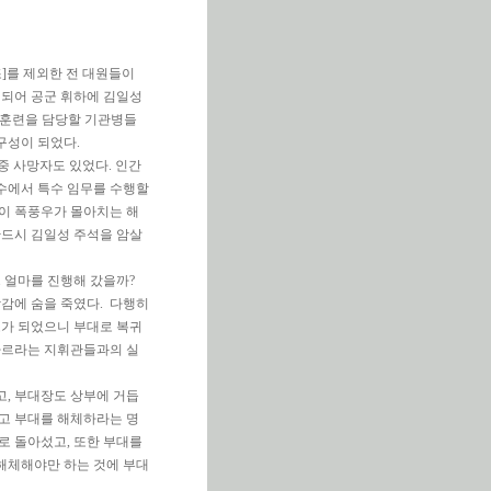
조]를 제외한 전 대원들이
 되어 공군 휘하에 김일성
 훈련을 담당할 기관병들
구성이 되었다.
중 사망자도 있었다. 인간
수에서 특수 임무를 수행할
이 폭풍우가 몰아치는 해
반드시 김일성 주석을 암살
 얼마를 진행해 갔을까?
감에 숨을 죽였다. 다행히
소가 되었으니 부대로 복귀
따르라는 지휘관들과의 실
고, 부대장도 상부에 거듭
고 부대를 해체하라는 명
로 돌아섰고, 또한 부대를
해체해야만 하는 것에 부대