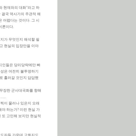
거와 현재와의 대화"라고 하
란 결국 역사가의 주관적 해
은 어렵다는 것이다. 그 시
이론이다.
시지가 무엇인지 해석할 필
렇다고 현실의 입장만을 이야
정치인들은 당리당략에만 빠
직성은 여전히 불투명하기
향으로 흘러갈 것인지 답답했
 무장한 군사대국화를 향해
...
멀찍이 물러나 있은지 오래
해야 하는가? 이런 현실 가
 또 고민해 보지만 현실적
지도자들 가운데 교회지도