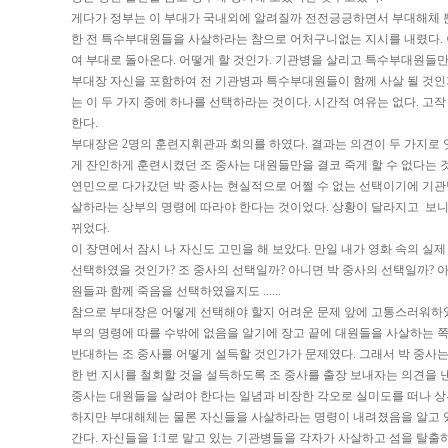
게다가 정부는 이 부대가 국내외에 알려질까 전전긍긍하면서 부대해체 
한 전 특수부대원들을 사살하라는 참으로 어처구니없는 지시를 내렸다.
여 부대로 돌아온다. 어떻게 할 것인가. 기관병을 살리고 특수부대원들만
부대장 자신을 포함하여 전 기관병과 특수부대원들이 함께 사살 될 것인
는 이 두 가지 중에 하나를 선택하라는 것이다. 시간적 여유는 없다. 고작
한다.
부대장은 2명의 훈련지휘관과 회의를 하였다. 결과는 의견이 두 가지로 
게 잔인하게 훈련시켰던 조 중사는 대원들만을 결코 죽게 할 수 없다는 
연민으로 다가갔던 박 중사는 현실적으로 어쩔 수 없는 선택이기에 기관
살하라는 상부의 명령에 따라야 한다는 것이었다. 상황이 달라지고 보니 
뀌었다.
이 장면에서 잠시 나 자신도 고민을 해 보았다. 만일 내가 영화 속의 실
선택하였을 것인가? 조 중사의 선택일까? 아니면 박 중사의 선택일까?
원들과 함께 죽음을 선택하였을지도 ......
참으로 부대장은 어떻게 선택해야 할지 어려운 문제 앞에 고통스러워하였
부의 명령에 따를 수밖에 없음을 알기에 장고 끝에 대원들을 사살하는 쪽
반대하는 조 중사를 어떻게 설득할 것인가가 문제였다. 그래서 박 중사
한 번 지시를 철회할 것을 설득하도록 조 중사를 출장 보내자는 의견을 
중사는 대원들을 살려야 한다는 일념과 비장한 각오로 실미도를 떠나 상
하지만 부대해체는 물론 자신들을 사살하라는 명령이 내려졌음을 알고 
간다. 자신들을 1:1로 맡고 있는 기관병들을 각자가 사살하고 섬을 탈출