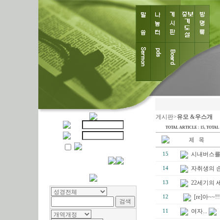
게시판>
유모 &우스개
TOTAL ARTICLE : 15
, TOTAL 
시내버스를 
15
자취생의 
14
22세기의 
13
[re]아~~!
12
여자...
11