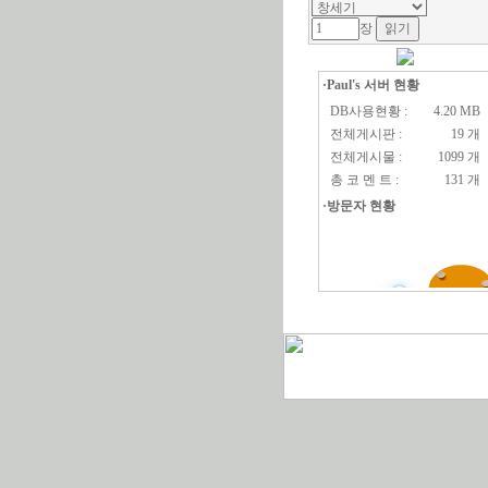
장
·Paul's 서버 현황
DB사용현황 :
4.20 MB
전체게시판 :
19 개
전체게시물 :
1099 개
총 코 멘 트 :
131 개
·방문자 현황