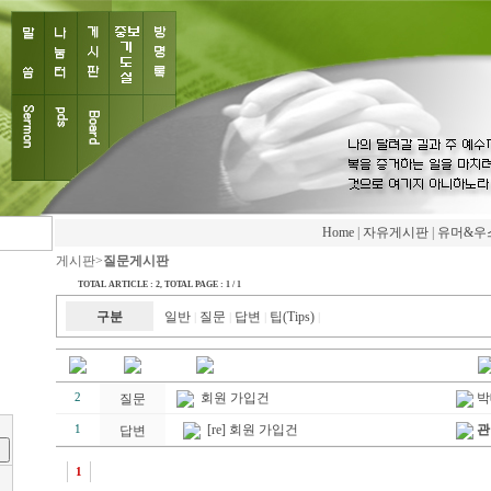
Home
|
자유게시판
|
유머&우
게시판>
질문게시판
TOTAL ARTICLE : 2
, TOTAL PAGE : 1 / 1
구분
일반
질문
답변
팁(Tips)
|
|
|
|
회원 가입건
박
2
질문
[re] 회원 가입건
관
1
답변
1