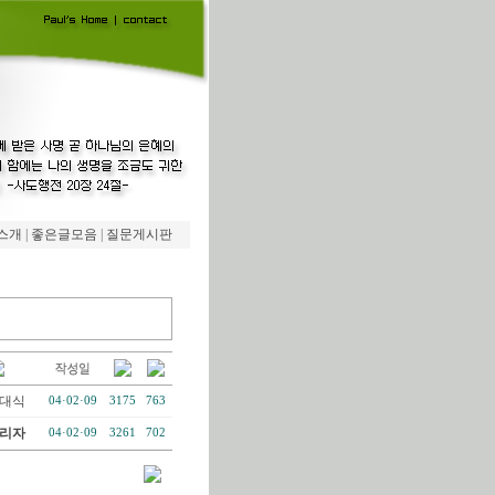
스개
|
좋은글모음
|
질문게시판
대식
04·02·09
3175
763
리자
04·02·09
3261
702