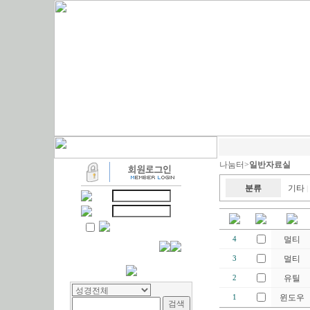
나눔터>
일반자료실
분류
기타
|
멀티
4
멀티
3
유틸
2
윈도우
1