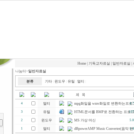
Home
|
기독교자료실
|
일반자료실
|
나눔터>
일반자료실
분류
기타
윈도우
유틸
멀티
|
|
|
|
멀티
mpg화일을 wmv화일로 변환하는프로
4
4.
유틸
HTML문서를 BMP로 전환하는 프로
3
197
윈도우
MS 가상 머신
2
5.
멀티
dBpowerAMP Music Converter(음악 변
1
1.