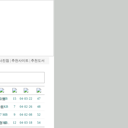
사진첩
|
추천사이트
|
추천도서
그램
71 MB
15
04·03·22
47
그램
.0 KB
7
04·02·26
48
07 MB
9
04·02·08
52
경 프...
45 MB
12
04·03·18
54