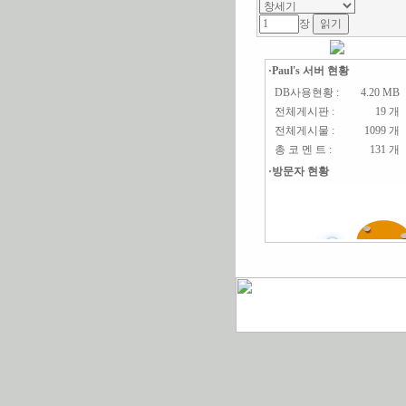
장
·Paul's 서버 현황
DB사용현황 :
4.20 MB
전체게시판 :
19 개
전체게시물 :
1099 개
총 코 멘 트 :
131 개
·방문자 현황