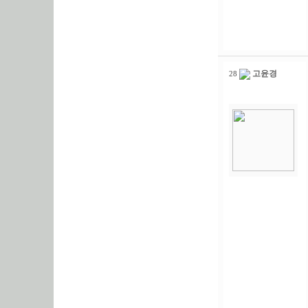
고윤경
28