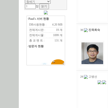
장
·Paul's 서버 현황
DB사용현황 :
4.20 MB
전체게시판 :
19 개
진욱희숙
30
전체게시물 :
1099 개
총 코 멘 트 :
131 개
·방문자 현황
고병선
29