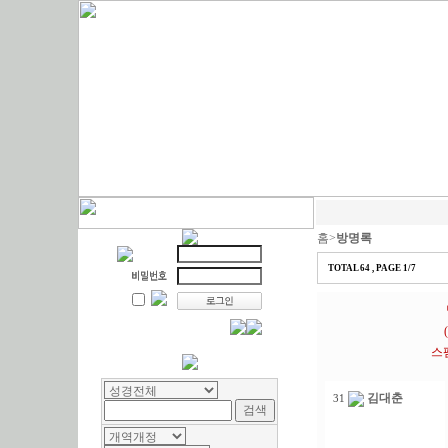
홈>
방명록
TOTAL 64 , PAGE 1/7
스
김대춘
31