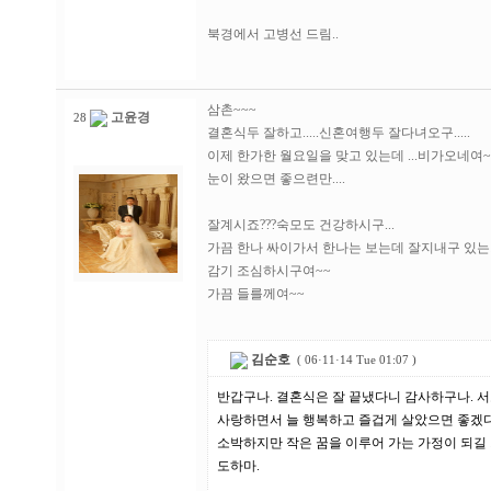
북경에서 고병선 드림..
삼촌~~~
고윤경
28
결혼식두 잘하고.....신혼여행두 잘다녀오구.....
이제 한가한 월요일을 맞고 있는데 ...비가오네여~
눈이 왔으면 좋으련만....
잘계시죠???숙모도 건강하시구...
가끔 한나 싸이가서 한나는 보는데 잘지내구 있는거
감기 조심하시구여~~
가끔 들를께여~~
김순호
(
06·11·14 Tue 01:07
)
반갑구나. 결혼식은 잘 끝냈다니 감사하구나. 
사랑하면서 늘 행복하고 즐겁게 살았으면 좋겠다
소박하지만 작은 꿈을 이루어 가는 가정이 되길
도하마.