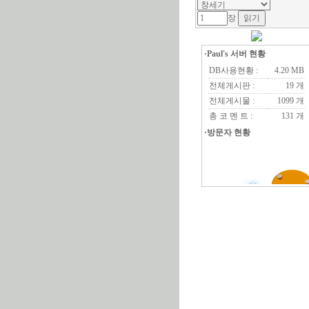
장
·Paul's 서버 현황
DB사용현황 :
4.20 MB
전체게시판 :
19 개
전체게시물 :
1099 개
총 코 멘 트 :
131 개
·방문자 현황