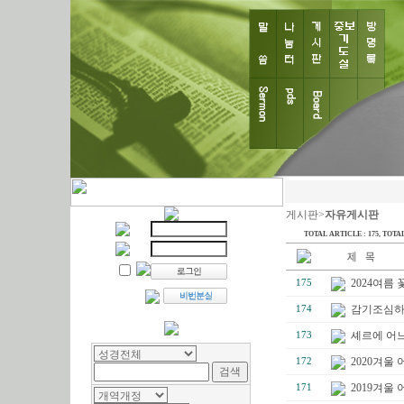
게시판>
자유게시판
TOTAL ARTICLE : 175
, TOTAL
2024여름
175
감기조심
174
셰르에 어느
173
2020겨울
172
2019겨울
171