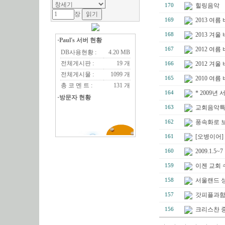
힐링음악
170
장
2013 여
169
2013 겨울
168
·Paul's 서버 현황
2012 여름
167
DB사용현황 :
4.20 MB
전체게시판 :
19 개
2012 겨울
166
전체게시물 :
1099 개
2010 여름
165
총 코 멘 트 :
131 개
* 2009년
164
·방문자 현황
교회음악특강
163
풍속화로 
162
[오병이어]
161
2009.1.
160
이젠 교회 
159
서울랜드 
158
갓피플과함
157
크리스찬 
156