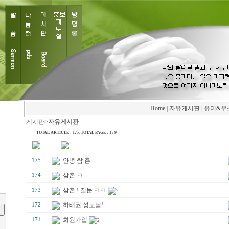
Home
|
자유게시판
|
유머&우
게시판>
자유게시판
TOTAL ARTICLE : 175
, TOTAL PAGE : 1 / 9
안녕 쌈 촌
175
삼촌,ㅋ
174
삼촌 ! 질문 ㅋㅋ
173
2
하태권 성도님!
172
회원가입
171
2