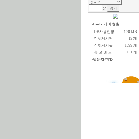
장
·Paul's 서버 현황
DB사용현황 :
4.20 MB
전체게시판 :
19 개
전체게시물 :
1099 개
총 코 멘 트 :
131 개
·방문자 현황