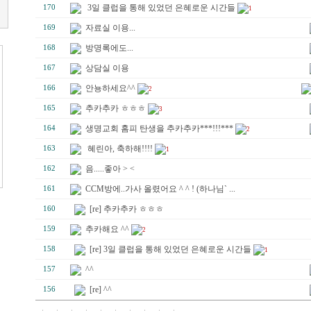
3일 클럽을 통해 있었던 은혜로운 시간들
170
1
자료실 이용...
169
방명록에도...
168
상담실 이용
167
안뇽하세요^^
166
2
추카추카 ㅎㅎㅎ
165
3
생명교회 홈피 탄생을 추카추카***!!!***
164
2
혜린아, 축하해!!!!
163
1
음.....좋아 > <
162
CCM방에..가사 올렸어요 ^ ^ ! (하나님` ...
161
[re] 추카추카 ㅎㅎㅎ
160
추카해요 ^^
159
2
[re] 3일 클럽을 통해 있었던 은혜로운 시간들
158
1
^^
157
[re] ^^
156