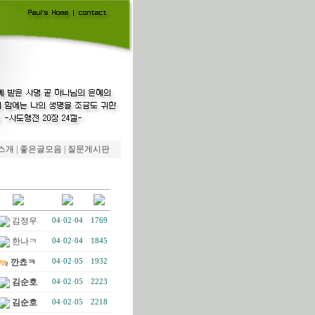
스개
|
좋은글모음
|
질문게시판
김정우
04·02·04
1769
한나ㅋ
04·02·04
1845
깐쵸ㅋ
04·02·05
1932
김순호
04·02·05
2223
김순호
04·02·05
2218