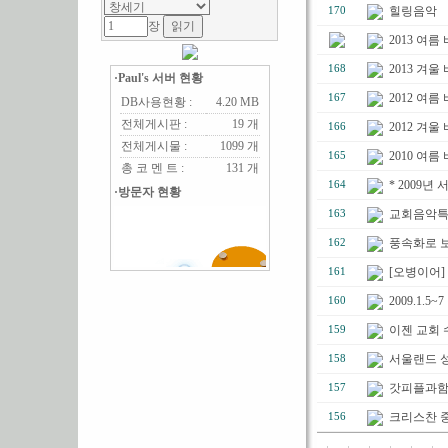
힐링음악
170
장
2013 여
2013 겨울
168
·Paul's 서버 현황
2012 여름
167
DB사용현황 :
4.20 MB
전체게시판 :
19 개
2012 겨울
166
전체게시물 :
1099 개
2010 여름
165
총 코 멘 트 :
131 개
* 2009년
164
·방문자 현황
교회음악특강
163
풍속화로 
162
[오병이어]
161
2009.1.
160
이젠 교회 
159
서울랜드 
158
갓피플과함
157
크리스찬 
156