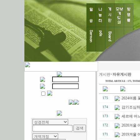
게시판>
자유게시판
TOTAL ARTICLE : 175
, TOTAL
2024여름
175
감기조심
174
셰르에 어느
173
2020겨울
172
2019겨울
171