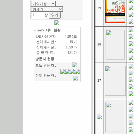
29
장
·Paul's 서버 현황
DB사용현황 :
4.20 MB
전체게시판 :
19 개
28
전체게시물 :
1099 개
총 코 멘 트 :
131 개
·방문자 현황
27