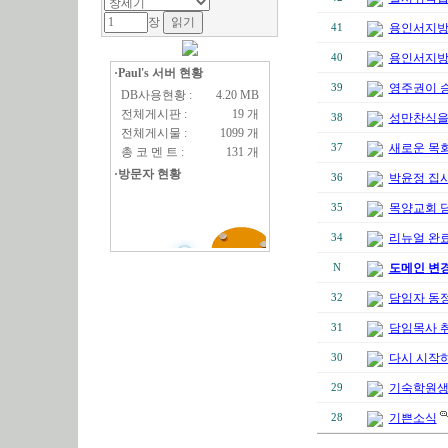
장
용인서지
41
용인서지
40
·Paul's 서버 현황
영주권이 
39
DB사용현황 :
4.20 MB
전체게시판 :
19 개
성만찬식을 
38
전체게시물 :
1099 개
새로운 목
37
총 코 멘 트 :
131 개
·방문자 현황
박윤정 집사
36
목양교회 
35
리뉴얼 완
34
도메인 변경안내 
N
담임자 동
32
담임목사 
31
다시 시작
30
기숙학원생
29
기쁜소식
28