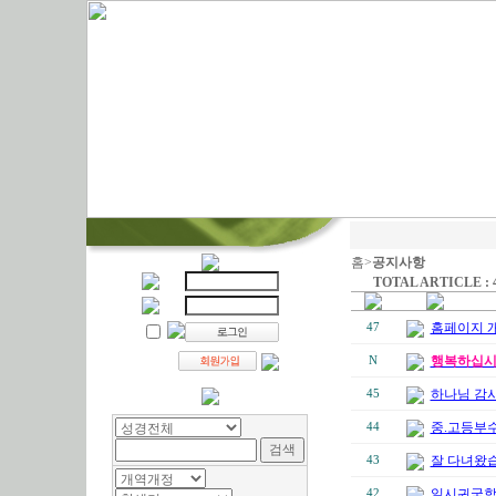
홈>
공지사항
TOTAL ARTICLE : 
홈페이지 
47
행복하십
N
하나님 감사,
45
중.고등부
44
잘 다녀왔
43
일시귀국
42