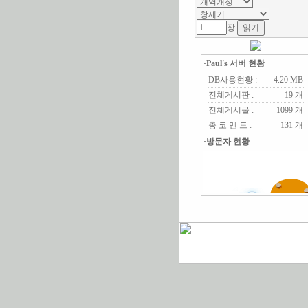
장
·Paul's 서버 현황
DB사용현황 :
4.20 MB
전체게시판 :
19 개
전체게시물 :
1099 개
총 코 멘 트 :
131 개
·방문자 현황