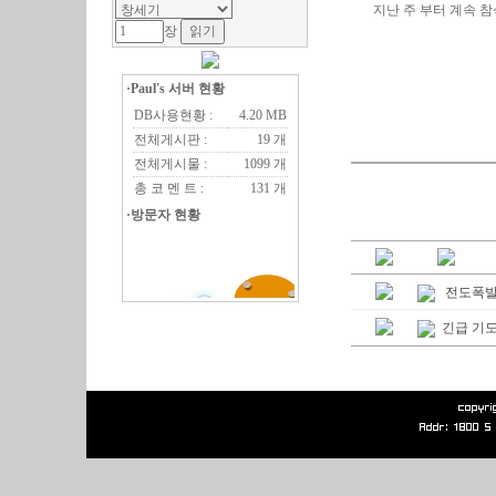
지난 주 부터 계속 
장
·Paul's 서버 현황
DB사용현황 :
4.20 MB
전체게시판 :
19 개
전체게시물 :
1099 개
총 코 멘 트 :
131 개
·방문자 현황
전도폭발 
긴급 기도