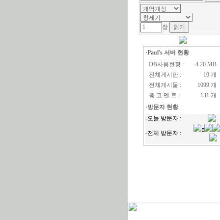
장
·Paul's 서버 현황
DB사용현황 :
4.20 MB
전체게시판 :
19 개
전체게시물 :
1099 개
총 코 멘 트 :
131 개
·방문자 현황