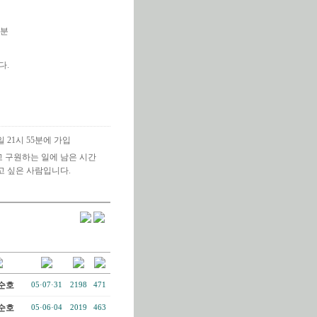
0분
다.
4일 21시 55분에 가입
 구원하는 일에 남은 시간
고 싶은 사람입니다.
순호
05·07·31
2198
471
순호
05·06·04
2019
463