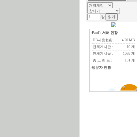
장
·Paul's 서버 현황
DB사용현황 :
4.20 MB
전체게시판 :
19 개
전체게시물 :
1099 개
총 코 멘 트 :
131 개
·방문자 현황