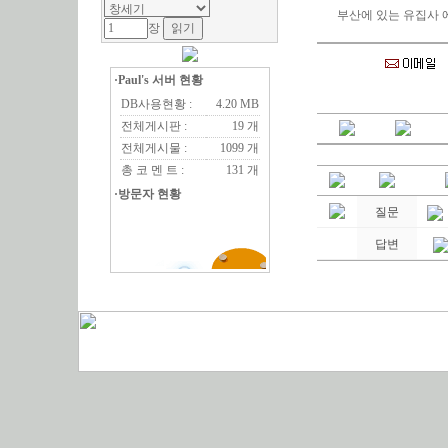
부산에 있는 유집사 
장
·Paul's 서버 현황
DB사용현황 :
4.20 MB
전체게시판 :
19 개
전체게시물 :
1099 개
총 코 멘 트 :
131 개
·방문자 현황
질문
답변