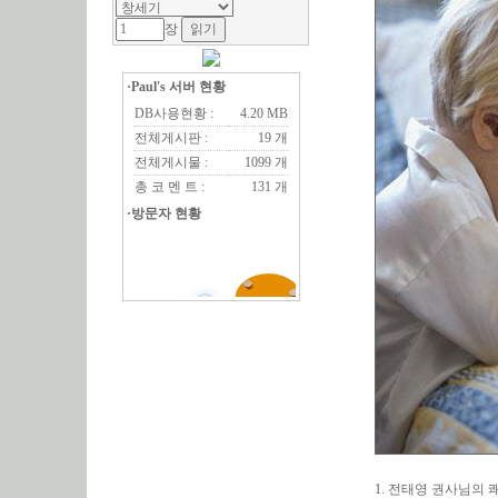
장
·Paul's 서버 현황
DB사용현황 :
4.20 MB
전체게시판 :
19 개
전체게시물 :
1099 개
총 코 멘 트 :
131 개
·방문자 현황
1. 전태영 권사님의 