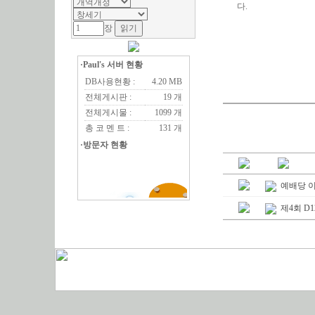
다.
장
·Paul's 서버 현황
DB사용현황 :
4.20 MB
전체게시판 :
19 개
전체게시물 :
1099 개
총 코 멘 트 :
131 개
·방문자 현황
예배당 이
제4회 D