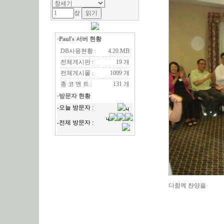
장
·Paul's 서버 현황
DB사용현황 :
4.20 MB
전체게시판 :
19 개
전체게시물 :
1099 개
총 코 멘 트 :
131 개
·방문자 현황
다함께 찬양을