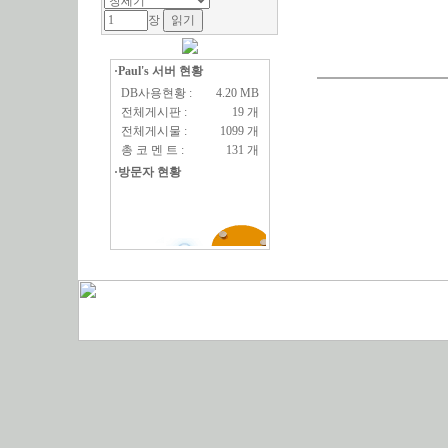
장
·Paul's 서버 현황
DB사용현황 :
4.20 MB
전체게시판 :
19 개
전체게시물 :
1099 개
총 코 멘 트 :
131 개
·방문자 현황