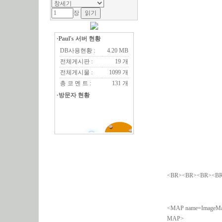
장
·Paul's 서버 현황
DB사용현황 :
4.20 MB
전체게시판 :
19 개
전체게시물 :
1099 개
총 코 멘 트 :
131 개
·방문자 현황
<BR><BR><BR><B
<MAP name=ImageMap1>
MAP>