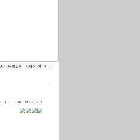
QT)
|
목회칼럼
|
지혜의 한마디
49
|
HIT : 5,146
|
VOTE : 701