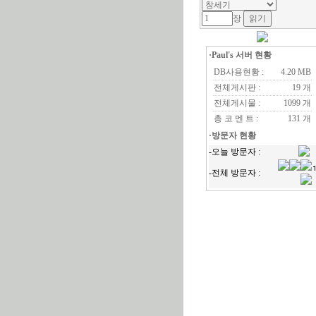
장
·Paul's 서버 현황
DB사용현황 :
4.20 MB
전체게시판 :
19 개
전체게시물 :
1099 개
총 코 멘 트 :
131 개
·방문자 현황