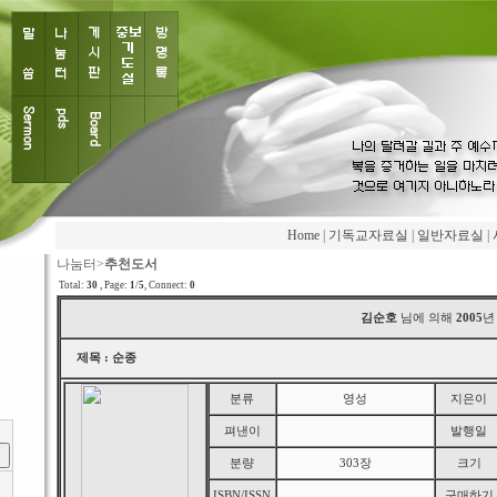
Home
|
기독교자료실
|
일반자료실
|
나눔터>
추천도서
Total:
30
, Page:
1
/
5
,
Connect:
0
김순호
님에 의해
2005
제목 : 순종
분류
영성
지은이
펴낸이
발행일
분량
303장
크기
ISBN/ISSN
구매하기