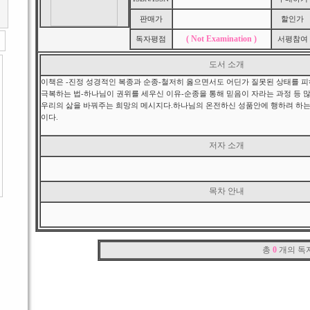
판매가
할인가
( Not Examination )
독자평점
서평참여
도서 소개
이책은 -진정 성경적인 복종과 순종-철저히 옳으면서도 어딘가 질못된 상태를 피
극복하는 법-하나님이 권위를 세우신 이유-순종을 통해 믿음이 자라는 과정 등 
우리의 삶을 바꿔주는 희망의 메시지다.하나님의 온전하신 성품안에 행하려 하는
이다.
저자 소개
목차 안내
총
0
개의 독