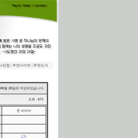
사진첩
|
추천사이트
|
추천도서
년
08
월
28
일에 작성되었습니다.
조회 :
675
존 비비어