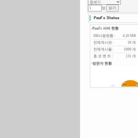
장
·Paul's 서버 현황
DB사용현황 :
4.20 MB
전체게시판 :
19 개
전체게시물 :
1099 개
총 코 멘 트 :
131 개
·방문자 현황