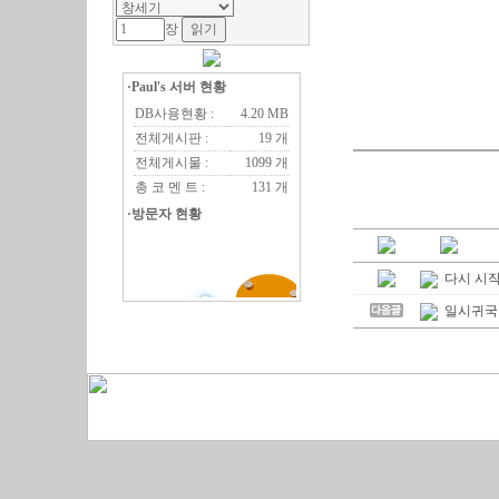
장
·Paul's 서버 현황
DB사용현황 :
4.20 MB
전체게시판 :
19 개
전체게시물 :
1099 개
총 코 멘 트 :
131 개
·방문자 현황
다시 시
일시귀국