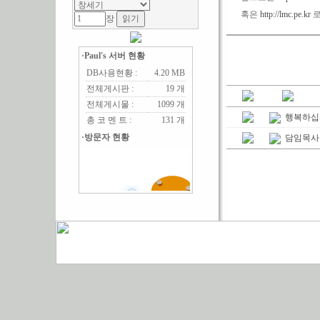
혹은
http://lmc.pe.kr
로
장
·Paul's 서버 현황
DB사용현황 :
4.20 MB
전체게시판 :
19 개
전체게시물 :
1099 개
행복하십
총 코 멘 트 :
131 개
·방문자 현황
담임목사