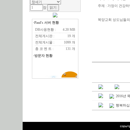
주제 : 가정이 건강하
장
목양교회 성도님들의 
·Paul's 서버 현황
DB사용현황 :
4.20 MB
전체게시판 :
19 개
전체게시물 :
1099 개
총 코 멘 트 :
131 개
·방문자 현황
2016년
행복하십